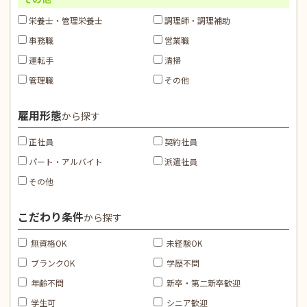
栄養士・管理栄養士
調理師・調理補助
事務職
営業職
運転手
清掃
管理職
その他
雇用形態
から探す
正社員
契約社員
パート・アルバイト
派遣社員
その他
こだわり条件
から探す
無資格OK
未経験OK
ブランクOK
学歴不問
年齢不問
新卒・第二新卒歓迎
学生可
シニア歓迎