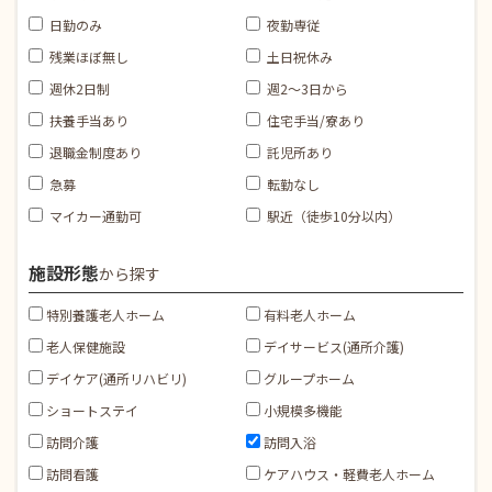
日勤のみ
夜勤専従
残業ほぼ無し
土日祝休み
週休2日制
週2～3日から
扶養手当あり
住宅手当/寮あり
退職金制度あり
託児所あり
急募
転勤なし
マイカー通勤可
駅近（徒歩10分以内）
施設形態
から探す
特別養護老人ホーム
有料老人ホーム
老人保健施設
デイサービス(通所介護)
デイケア(通所リハビリ)
グループホーム
ショートステイ
小規模多機能
訪問介護
訪問入浴
訪問看護
ケアハウス・軽費老人ホーム