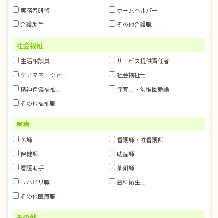
実務者研修
ホームヘルパー
介護助手
その他介護職
社会福祉
生活相談員
サービス提供責任者
ケアマネージャー
社会福祉士
精神保健福祉士
保育士・幼稚園教諭
その他福祉職
医療
医師
看護師・准看護師
保健師
助産師
看護助手
薬剤師
リハビリ職
歯科衛生士
その他医療職
その他