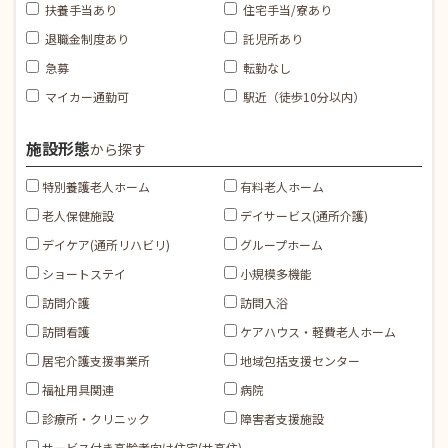
扶養手当あり
住宅手当/寮あり
退職金制度あり
託児所あり
急募
転勤なし
マイカー通勤可
駅近（徒歩10分以内）
施設形態
から探す
特別養護老人ホーム
有料老人ホーム
老人保健施設
デイサービス(通所介護)
デイケア(通所リハビリ)
グループホーム
ショートステイ
小規模多機能
訪問介護
訪問入浴
訪問看護
ケアハウス・軽費老人ホーム
居宅介護支援事業所
地域包括支援センター
福祉用具関連
病院
診療所・クリニック
障害者支援施設
サービス付き高齢者向け住宅(サ高住)