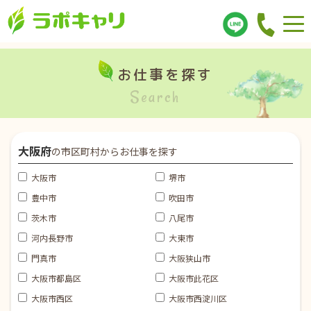
お仕事を探す
Search
大阪府
の市区町村からお仕事を探す
大阪市
堺市
豊中市
吹田市
茨木市
八尾市
河内長野市
大東市
門真市
大阪狭山市
大阪市都島区
大阪市此花区
大阪市西区
大阪市西淀川区