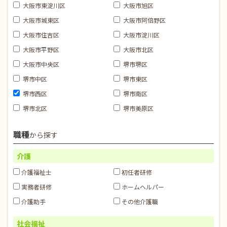
大阪市東淀川区
大阪市旭区
大阪市城東区
大阪市阿倍野区
大阪市住吉区
大阪市淀川区
大阪市平野区
大阪市北区
大阪市中央区
堺市堺区
堺市中区
堺市東区
堺市西区
堺市南区
堺市北区
堺市美原区
職種
から探す
介護
介護福祉士
初任者研修
実務者研修
ホームヘルパー
介護助手
その他介護職
社会福祉