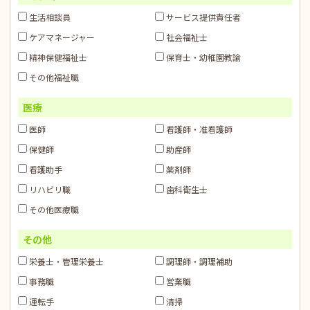
生活相談員
サービス提供責任者
ケアマネージャー
社会福祉士
精神保健福祉士
保育士・幼稚園教諭
その他福祉職
医療
医師
看護師・准看護師
保健師
助産師
看護助手
薬剤師
リハビリ職
歯科衛生士
その他医療職
その他
栄養士・管理栄養士
調理師・調理補助
事務職
営業職
運転手
清掃