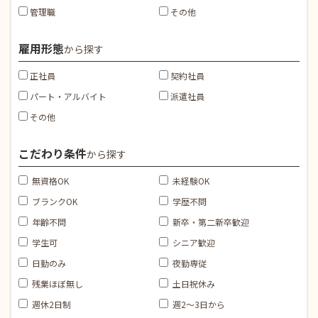
管理職
その他
雇用形態
から探す
正社員
契約社員
パート・アルバイト
派遣社員
その他
こだわり条件
から探す
無資格OK
未経験OK
ブランクOK
学歴不問
年齢不問
新卒・第二新卒歓迎
学生可
シニア歓迎
日勤のみ
夜勤専従
残業ほぼ無し
土日祝休み
週休2日制
週2～3日から