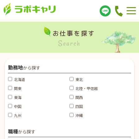
お仕事を探す
Search
勤務地
から探す
北海道
東北
関東
北陸・甲信越
東海
関西
中国
四国
九州
沖縄
職種
から探す