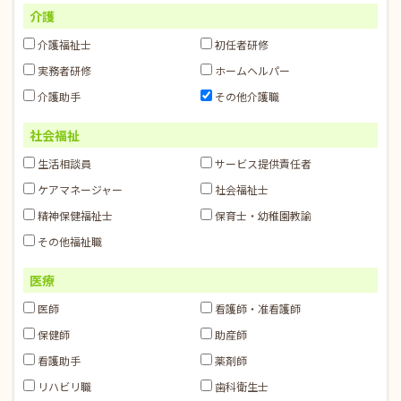
介護
介護福祉士
初任者研修
実務者研修
ホームヘルパー
介護助手
その他介護職
社会福祉
生活相談員
サービス提供責任者
ケアマネージャー
社会福祉士
精神保健福祉士
保育士・幼稚園教諭
その他福祉職
医療
医師
看護師・准看護師
保健師
助産師
看護助手
薬剤師
リハビリ職
歯科衛生士