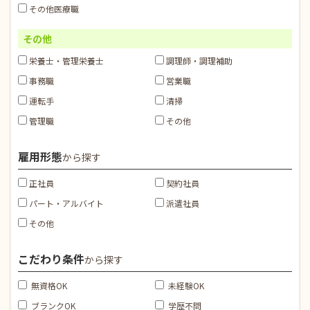
その他医療職
その他
栄養士・管理栄養士
調理師・調理補助
事務職
営業職
運転手
清掃
管理職
その他
雇用形態
から探す
正社員
契約社員
パート・アルバイト
派遣社員
その他
こだわり条件
から探す
無資格OK
未経験OK
ブランクOK
学歴不問