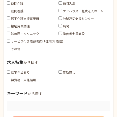
訪問介護
訪問入浴
訪問看護
ケアハウス・軽費老人ホーム
居宅介護支援事業所
地域包括支援センター
福祉用具関連
病院
診療所・クリニック
障害者支援施設
サービス付き高齢者向け住宅(サ高住)
その他
求人特集
から探す
住宅手当あり
夜勤無し
無資格・未経験可
キーワード
から探す