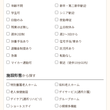
年齢不問
新卒・第二新卒歓迎
学生可
シニア歓迎
日勤のみ
夜勤専従
残業ほぼ無し
土日祝休み
週休2日制
週2～3日から
扶養手当あり
住宅手当/寮あり
退職金制度あり
託児所あり
急募
転勤なし
マイカー通勤可
駅近（徒歩10分以内）
施設形態
から探す
特別養護老人ホーム
有料老人ホーム
老人保健施設
デイサービス(通所介護)
デイケア(通所リハビリ)
グループホーム
ショートステイ
小規模多機能