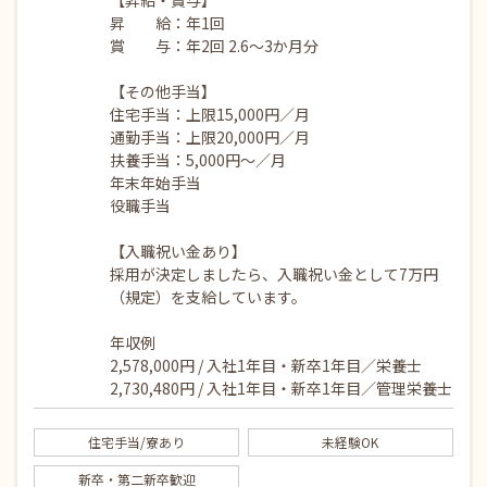
【昇給・賞与】
昇 給：年1回
賞 与：年2回 2.6～3か月分
【その他手当】
住宅手当：上限15,000円／月
通勤手当：上限20,000円／月
扶養手当：5,000円～／月
年末年始手当
役職手当
【入職祝い金あり】
採用が決定しましたら、入職祝い金として7万円
（規定）を支給しています。
年収例
2,578,000円 / 入社1年目・新卒1年目／栄養士
2,730,480円 / 入社1年目・新卒1年目／管理栄養士
住宅手当/寮あり
未経験OK
新卒・第二新卒歓迎