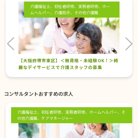
介護福祉士、初任者研修、実務者研修、ホー
ムヘルパー、介護助手、その他介護職
vious
Nex
【大阪府堺市東区】＜無資格・未経験OK！＞綺
麗なデイサービスで介護スタッフの募集
コンサルタントおすすめの求人
介護福祉士、初任者研修、実務者研修、ホームヘルパー、そ
の他介護職、ケアマネージャー