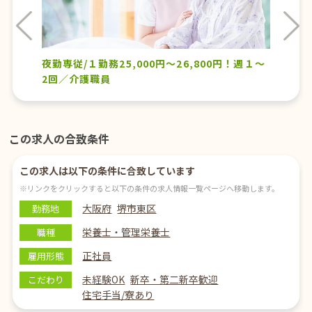
vious
Nex
夜勤専従/１勤務25,000円～26,800円！週１～
2回／介護職員
この求人の合致条件
この求人は以下の条件に合致しています
※リンクをクリックすると以下の条件の求人情報一覧ページへ移動します。
大阪府
堺市東区
勤務地
栄養士・管理栄養士
職種
正社員
雇用形態
未経験OK
新卒・第二新卒歓迎
こだわり
住宅手当/寮あり